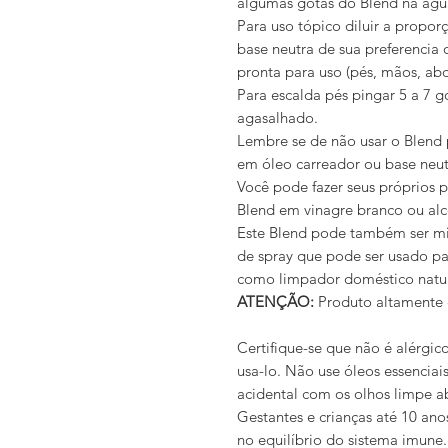
algumas gotas do Blend na águ
Para uso tópico diluir a propo
base neutra de sua preferencia 
pronta para uso (pés, mãos, abd
Para escalda pés pingar 5 a 7 
agasalhado.
Lembre se de não usar o Blend 
em óleo carreador ou base neut
Você pode fazer seus próprios 
Blend em vinagre branco ou alc
Este Blend pode também ser mi
de spray que pode ser usado par
como limpador doméstico natur
ATENÇÃO:
Produto altamente 
Certifique-se que não é alérgic
usa-lo. Não use óleos essenciai
acidental com os olhos limpe 
Gestantes e crianças até 10 ano
no equilíbrio do sistema imune.