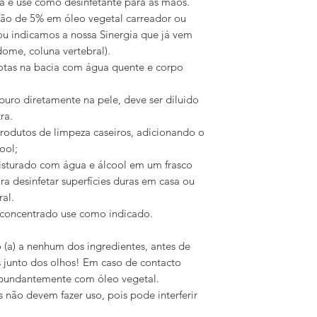
a e use como desinfetante para as mãos.
rção de 5% em óleo vegetal carreador ou
ou indicamos a nossa Sinergia que já vem
ome, coluna vertebral).
gotas na bacia com água quente e corpo
puro diretamente na pele, deve ser diluido
ra.
produtos de limpeza caseiros, adicionando o
ool;
sturado com água e álcool em um frasco
a desinfetar superfícies duras em casa ou
al.
concentrado use como indicado.
o (a) a nenhum dos ingredientes, antes de
s junto dos olhos! Em caso de contacto
abundantemente com óleo vegetal.
s não devem fazer uso, pois pode interferir