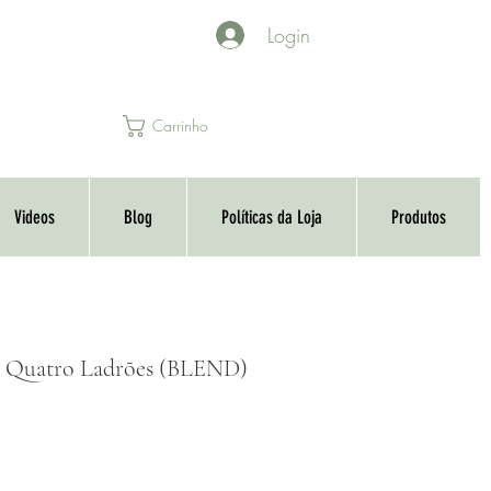
Login
Carrinho
Videos
Blog
Políticas da Loja
Produtos
l Quatro Ladrões (BLEND)
o