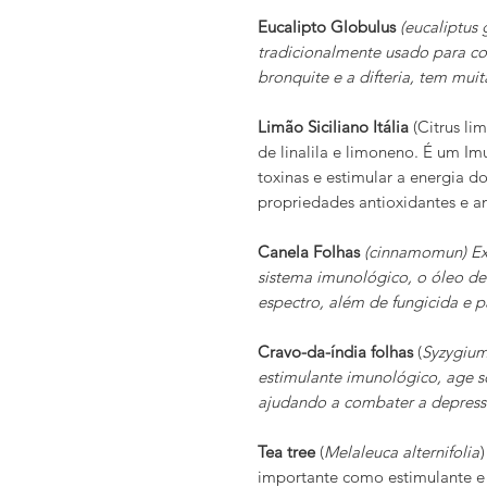
Eucalipto Globulus
(eucaliptus 
tradicionalmente usado para co
bronquite e a difteria, tem muit
Limão Siciliano Itália
(Citrus lim
de linalila e limoneno. É um I
toxinas e estimular a energia d
propriedades antioxidantes e an
Canela Folhas
(cinnamomun) Exc
sistema imunológico, o óleo de
espectro, além de fungicida e pa
Cravo-da-índia folhas
(
Syzygiu
estimulante imunológico, age s
ajudando a combater a depress
Tea tree
(
Melaleuca alternifolia
importante como estimulante e 