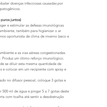
mbater doenças infecciosas causadas por
 patogênicos.
puros juntos)
eger e estimular as defesas imunológicas
 ambiente, também para higienizar o ar
nos oportunista de clima de inverno (seco e
 ambiente e as vias aéreas congestionadas.
or. Produz um ótimo reforço imunológico;
ode se diluir esta mesma quantidade de
is e colocar em um recipiente com spray e
do no difusor pessoal, coloque 3 gotas e
r 500 ml de água e pingar 5 a 7 gotas deste
rta com toalha até sentir a desobstrução