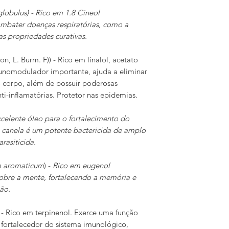
globulus) - Rico em 1.8 Cineol
mbater doenças respiratórias, como a
as propriedades curativas.
on, L. Burm. F)) - Rico em linalol, acetato
munomodulador importante, ajuda a eliminar
o corpo, além de possuir poderosas
ti-inflamatórias. Protetor nas epidemias.
elente óleo para o fortalecimento do
 canela é um potente bactericida de amplo
rasiticida.
m aromaticum
) -
Rico em eugenol
obre a mente, fortalecendo a memória e
ão.
) - Rico em terpinenol. Exerce uma função
fortalecedor do sistema imunológico,