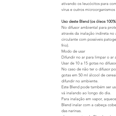
ativando os leucócitos para co
vírus e outros microorganismos
Uso deste Blend (os óleos 100% 
No difusor ambiental para prot
através da inalação indireta no
circulante com possíveis patoge
frio).
Modo de usar
Difundir no ar para limpar o ar
Usar de 10 a 15 gotas no difus
No caso de não ter o difusor p
gotas em 50 ml álcool de cerea
difundir no ambiente.
Este Blend pode também ser usa
vá inalando ao longo do dia.
Para inalação em vapor, aquece
Blend inalar com a cabeça cobe
das narinas.