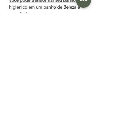
Você pode transformar seu banho
higienico em um banho de Beleza e
terapêutico
Fazendo uma esfoliação natural do
corpo todo com a Bucha Vegetal.
Intensificando a massagem nas regiões
mais asperas e suavizando nas regiões
mais delicadas.
Finalize seu banho de Beleza
terapêutico com um dos nossos
Óleos Vegetais extraídos a Frio (temos
13 diferentes) ou a Manteiga
Corporal/Capilar, ou ainda uma das
nossas Sinergias e aplique com a pele
ainda molhada , começando dos pés
para cima, (atrivando o retorno venoso
e estimulando toda circulação). Com
isto intensificará a hidratação e
funcionará como uma auto dernagem.
Com esta pequena atenção ao banho