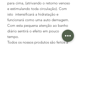
para cima, (atrivando o retorno venoso
e estimulando toda circulação). Com
isto intensificará a hidratação e
funcionará como uma auto dernagem.
Com esta pequena atenção ao banho
diário sentirá o efeito em pouco
tempo.
Todos os nossos produtos são feitos à
mão, artesanalmente, com
ingredientes naturais, são
produtos vivos e por isso podem sofrer
variação de cor e forma de um lote
para o outro, que não comprometem a
sua qualidade e eficácia. Em todos os
lotes contém amor.
EMBALAGEM
É produzida com papel kraft
e/ou papel celofane biodegradável e
cola de goma arábica (vegetal e