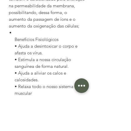
na permeabilidade da membrana,
possibilitando, dessa forma, o
aumento da passagem de íons e o
aumento da oxigenação das células;
Benefícios Fisiológicos
• Ajuda a desintoxicar o corpo e
afasta os vírus.
• Estimula a nossa circulação
sanguínea de forma natural.
• Ajuda a aliviar os calos e
calosidades.
• Relaxa todo o nosso sistema
muscular
• Ajuda no alívio das dores
reumáticas e artrites..
Composição; Sal Marinho, Extratos
Vegetais Naturais sazonais. Argilas.
Especiarias (Cúrcuma, Calêndula,