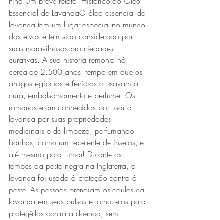
Fina.Um breve relato  Histórico do Óleo 
Essencial de LavandaO óleo essencial de 
lavanda tem um lugar especial no mundo 
das ervas e tem sido considerado por 
suas maravilhosas propriedades 
curativas. A sua história remonta há 
cerca de 2.500 anos, tempo em que os 
antigos egípcios e fenícios o usavam à 
cura, embalsamamento e perfume. Os 
romanos eram conhecidos por usar a 
lavanda por suas propriedades 
medicinais e de limpeza, perfumando 
banhos, como um repelente de insetos, e 
até mesmo para fumar! Durante os 
tempos da peste negra na Inglaterra, a 
lavanda foi usada à proteção contra à 
peste. As pessoas prendiam os caules da 
lavanda em seus pulsos e tornozelos para 
protegê-los contra a doença, sem 