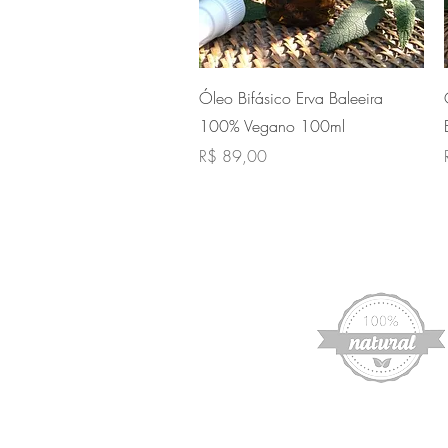
Visualização rápida
Óleo Bifásico Erva Baleeira
100% Vegano 100ml
Preço
R$ 89,00