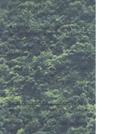
administradora, que realizará o
ressarcimento na sua fatura.
• cartões de débito: realizaremos a
restituição do valor em sua conta
corrente no prazo de até 7 dias
úteis, a partir do envio dos dados
para pagamento.
Cada tipo de troca/devolução tem
um prazo específico. Não
aceitaremos pedidos fora do prazo,
ok?
Quer desistir da sua compra?
não é
legal visualizar no site um produto e
de repente receber outro.
Entendemos isso e trabalhamos para
que você tenha a mesma