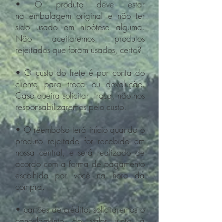
• O produto deve estar
na embalagem original e não ter
sido usado em hipótese alguma.
Não aceitaremos produtos
rejeitados que foram usados, certo?
• O custo do frete é por conta do
cliente para troca ou devolução.
Caso queira solicitar troca, não nos
responsabilizaremos pelo custo.
• O reembolso terá início quando o
produto rejeitado for recebido em
nossa central, e será realizado de
acordo com a forma de pagamento
escolhida por você na hora da
compra.
• cartões de crédito: solicitaremos o
cancelamento do valor junto à