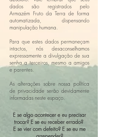
dados são registrados pelo
Armazém Fruto da Terra de forma
automatizada, dispensando
manipulação humana.
Para que estes dados permaneçam
intactos, nós desaconselhamos
expressamente a divulgação de sua
senha a terceiros, mesmo a amigos
e parentes.
As alterações sobre nossa política
de privacidade serão devidamente
informadas neste espaço.
E se algo acontecer e eu precisar
trocar? E se eu receber errado?
E se vier com defeito? E se eu me
arrepender?