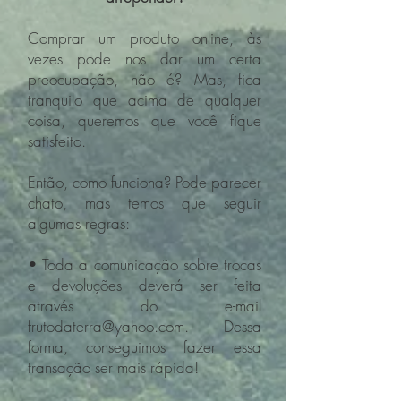
Comprar um produto online, às
vezes pode nos dar um certa
preocupação, não é? Mas, fica
tranquilo que acima de qualquer
coisa, queremos que você fique
satisfeito.
Então, como funciona? Pode parecer
chato, mas temos que seguir
algumas regras:
• Toda a comunicação sobre trocas
e devoluções deverá ser feita
através do e-mail
frutodaterra@yahoo.com. Dessa
forma, conseguimos fazer essa
transação ser mais rápida!