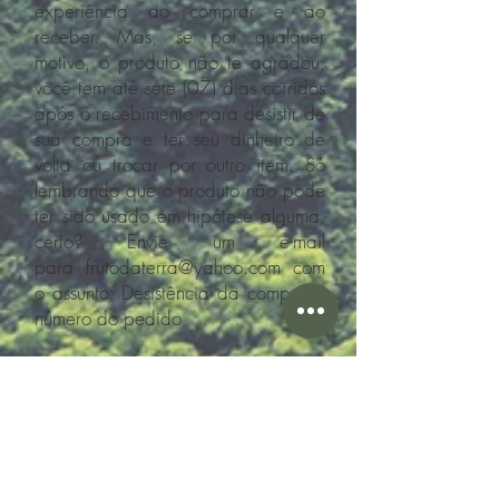
experiência ao comprar e ao
receber. Mas, se por qualquer
motivo, o produto não te agradou,
você tem até sete (07) dias corridos
após o recebimento para desistir de
sua compra e ter seu dinheiro de
volta ou trocar por outro item. Só
lembrando que o produto não pode
ter sido usado em hipótese alguma,
certo? Envie um e-mail
para
frutodaterra@yahoo.com
com
o assunto: Desistência da compra –
número do pedido
Veio com algum defeito?
Você está
feliz porque seu produto chegou e
ele está… com defeito! Isso não é
legal! Se isso aconteceu, você tem
até trinta (30) dias corridos após o
recebimento para devolver o