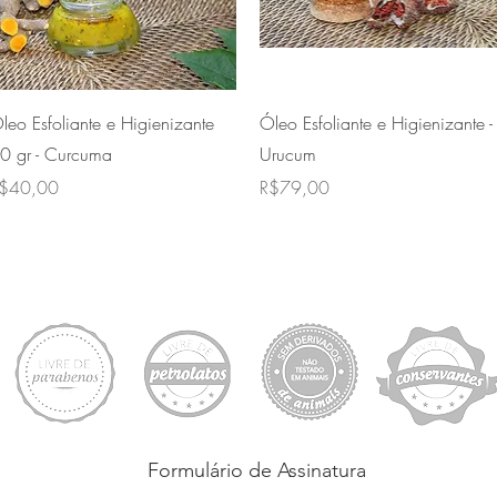
Quick View
Quick View
leo Esfoliante e Higienizante
Óleo Esfoliante e Higienizante -
0 gr - Curcuma
Urucum
rice
Price
$40,00
R$79,00
Formulário de Assinatura