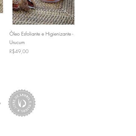
Quick View
Óleo Esfoliante e Higienizante -
Urucum
Price
R$49,00