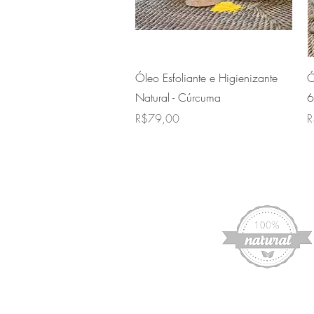
Quick View
Óleo Esfoliante e Higienizante
Ó
Natural - Cúrcuma
6
Price
P
R$79,00
R