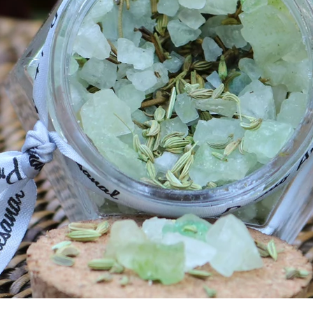
© armazém fruto da terra
©