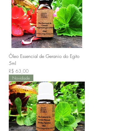
Óleo Essencial de Geranio do Egito
5ml
Preço
R$ 63,00
Novidade