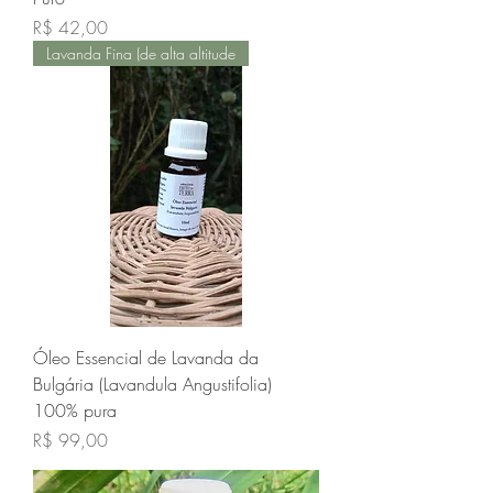
Preço
R$ 42,00
Lavanda Fina (de alta altitude
Óleo Essencial de Lavanda da
Bulgária (Lavandula Angustifolia)
100% pura
Preço
R$ 99,00