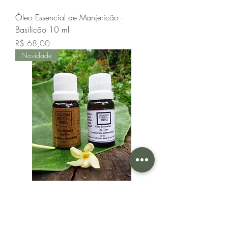
Óleo Essencial de Manjericão -
Basilicão 10 ml
Preço
R$ 68,00
Novidade
Óleo Essencial de Melaleuca
Altenifolia Tea tree 100% Puro
Preço
R$ 55,00