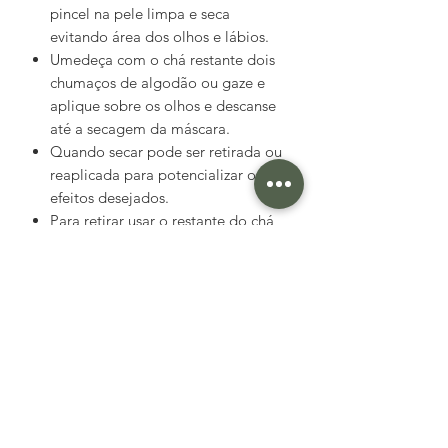
pincel na pele limpa e seca
evitando área dos olhos e lábios.
Umedeça com o chá restante dois
chumaços de algodão ou gaze e
aplique sobre os olhos e descanse
até a secagem da máscara.
Quando secar pode ser retirada ou
reaplicada para potencializar os
efeitos desejados.
Para retirar usar o restante do chá,
primeiros umedecendo a gaze que
estava nos olhos e passar em
movimentos ascendentes até retirar
toda argila.
Não usar nada no rosto por pelo
menos duas horas. Ideal fazer
quando não se vai sair.
Para mascara nos cabelos,
adicionar uma colher de sopa a