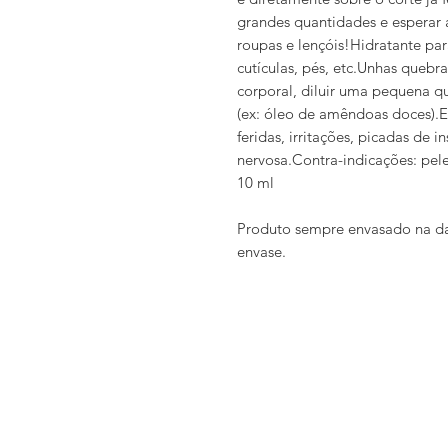
grandes quantidades e esperar 
roupas e lençóis!Hidratante par
cutículas, pés, etc.Unhas queb
corporal, diluir uma pequena q
(ex: óleo de amêndoas doces).Ec
feridas, irritações, picadas de 
nervosa.Contra-indicações: pel
10 ml
Produto sempre envasado na da
envase.