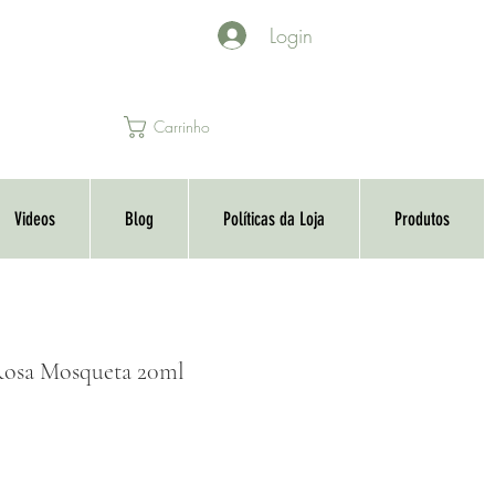
Login
Carrinho
Videos
Blog
Políticas da Loja
Produtos
Rosa Mosqueta 20ml
o