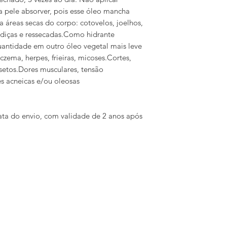
a pele absorver, pois esse óleo mancha
a áreas secas do corpo: cotovelos, joelhos,
radiças e ressecadas.Como hidrante
uantidade em outro óleo vegetal mais leve
zema, herpes, frieiras, micoses.Cortes,
insetos.Dores musculares, tensão
es acneicas e/ou oleosas
ta do envio, com validade de 2 anos após