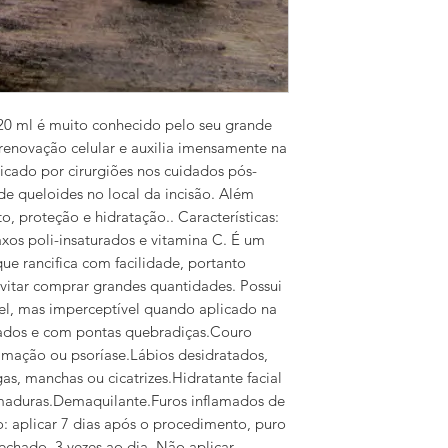
20 ml é muito conhecido pelo seu grande
enovação celular e auxilia imensamente na
dicado por cirurgiões nos cuidados pós-
 de queloides no local da incisão. Além
, proteção e hidratação.. Características:
xos poli-insaturados e vitamina C. É um
 que rancifica com facilidade, portanto
vitar comprar grandes quantidades. Possui
l, mas imperceptível quando aplicado na
cados e com pontas quebradiças.Couro
mação ou psoríase.Lábios desidratados,
s, manchas ou cicatrizes.Hidratante facial
 maduras.Demaquilante.Furos inflamados de
co: aplicar 7 dias após o procedimento, puro
fechado, 3 vezes ao dia. Não aplicar