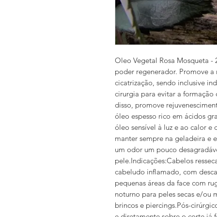
Oleo Vegetal Rosa Mosqueta - 
poder regenerador. Promove a r
cicatrização, sendo inclusive in
cirurgia para evitar a formação
disso, promove rejuvenescimento
óleo espesso rico em ácidos gra
óleo sensível à luz e ao calor e
manter sempre na geladeira e e
um odor um pouco desagradáve
pele.Indicações:Cabelos resse
cabeludo inflamado, com desca
pequenas áreas da face com ruga
noturno para peles secas e/ou
brincos e piercings.Pós-cirúrgi
e diretamente sobre o corte já 