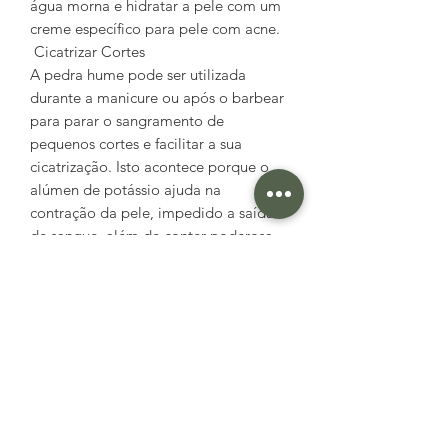
água morna e hidratar a pele com um
creme específico para pele com acne.
Cicatrizar Cortes
A pedra hume pode ser utilizada
durante a manicure ou após o barbear
para parar o sangramento de
pequenos cortes e facilitar a sua
cicatrização. Isto acontece porque o
alúmen de potássio ajuda na
contração da pele, impedido a saída
de sangue, além de conter poderosa
ação cicatrizante.
Como usar: molhar a pedra e aplicar
diretamente no local do corte.
Pode ser usada para atenuar estrias
Neste caso é preciso ralar a pedra para
que seus cristais, semelhantes ao sal
grosso, sejam usados para fazer uma
esfoliação da pele durante o banho.
Desta forma, as estrias vermelhas, são