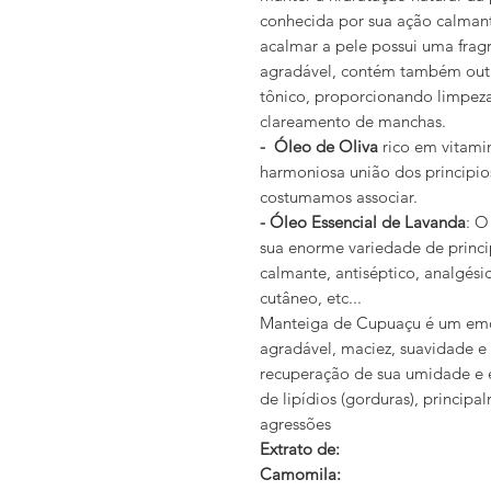
conhecida por sua ação calmante
acalmar a pele possui uma fragr
agradável, contém também outro
tônico, proporcionando limpeza
clareamento de manchas.
- Óleo de Oliva
rico em vitamin
harmoniosa união dos principio
costumamos associar.
- Óleo Essencial de Lavanda
: O
sua enorme variedade de princi
calmante, antiséptico, analgésic
cutâneo, etc...
Manteiga de Cupuaçu é um emo
agradável, maciez, suavidade e 
recuperação de sua umidade e e
de lipídios (gorduras), principa
agressões
Extrato de:
Camomila: