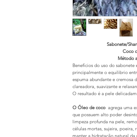
Sabonete/Sham
Coco com Ca
Método a Frio (Ho
Benefícios do uso do sabonet
principalmente o equilibrio en
espuma abundante e cremosa d
clareadora, suavizante e relax
O resultado é a pele delicada
O Óleo de coco
agrega uma ex
que possuem alto poder desinto
limpeza profunda na pele, rem
células mortas, sujeira, poeira,
manter a hidratação natural da