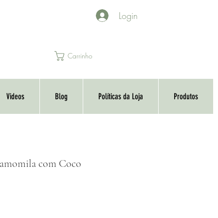
Login
Carrinho
Videos
Blog
Políticas da Loja
Produtos
Camomila com Coco
o