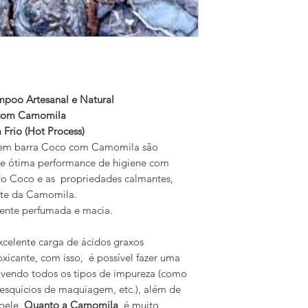
poo Artesanal e Natural
momila
t Process)
e em barra Coco com Camomila são
tre ótima performance de higiene com
o Coco e as propriedades calmantes,
ante da Camomila.
mente perfumada e macia.
celente carga de ácidos graxos
xicante, com isso, é possível fazer uma
ovendo todos os tipos de impureza (como
 resquícios de maquiagem, etc.), além de
 pele.
Quanto a Camomila
é muito