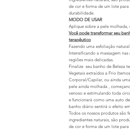
de cor e forma de um lote para
durabilidade.
MODO DE USAR
Aplique sobre a pele molhada,
Você pode transformar seu ban
terapêutico
Fazendo uma esfoliação natura
Intensificando a massagem nas 
regiões mais delicadas.
Finalize seu banho de Beleza 
Vegetais extraídos a Frio (temo
Corporal/Capilar, ou ainda uma
pele ainda molhada , começando
venoso e estimulando toda circu
e funcionará como uma auto d
banho diário sentirá o efeito
Todos os nossos produtos são f
ingredientes naturais, são prod
de cor e forma de um lote par