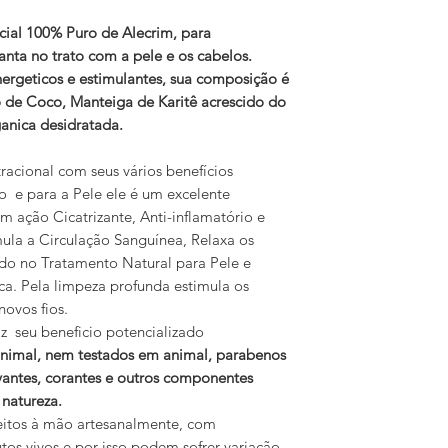
ial 100% Puro de Alecrim, para
lanta no trato com a pele e os cabelos.
nergeticos e estimulantes, sua composição é
o de Coco, Manteiga de Karitê acrescido do
ganica desidratada.
tracional com seus vários benefícios
 e para a Pele ele é um excelente
em ação Cicatrizante, Anti-inflamatório e
ula a Circulação Sanguínea, Relaxa os
ado no Tratamento Natural para Pele e
a. Pela limpeza profunda estimula os
novos fios.
z seu beneficio potencializado
nimal, nem testados em animal, parabenos
ervantes, corantes e outros componentes
 natureza.
eitos à mão artesanalmente, com
utos vivos e por isso podem sofrer variação