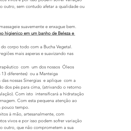
 o outro, sem contudo afetar a qualidade ou
 massageie suavemente e enxague bem.
ho higienico em um banho de Beleza e
l do corpo todo com a Bucha Vegetal.
regiões mais asperas e suavizando nas
terapêutico com um dos nossos Óleos
s 13 diferentes) ou a Manteiga
 das nossas Sinergias e aplique com a
 dos pés para cima, (atrivando o retorno
lação). Com isto intensificará a hidratação
ernagem. Com esta pequena atenção ao
 em pouco tempo.
eitos à mão, artesanalmente, com
utos vivos e por isso podem sofrer variação
a o outro, que não comprometem a sua