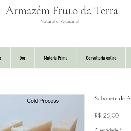
Armazém Fruto da Terra
Natural e Artesanal
o
Dor
Materia Prima
Consultoria online
Sabonete de A
Preç
R$ 25,00
Quantidade
*