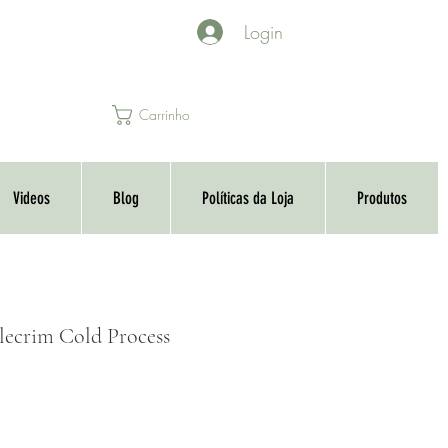
Login
Carrinho
Videos
Blog
Políticas da Loja
Produtos
lecrim Cold Process
o