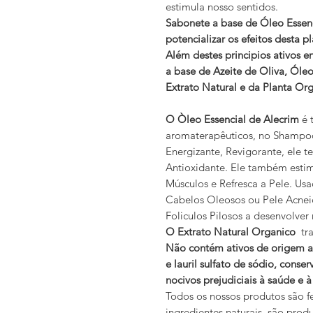
estimula nosso sentidos.
Sabonete a base de Óleo Essenc
potencializar os efeitos desta p
Além destes principios ativos e
a base de Azeite de Oliva, Óle
Extrato Natural e da Planta Or
O Òleo Essencial de Alecrim
é 
aromaterapêuticos, no Shampoo
Energizante, Revigorante, ele t
Antioxidante. Ele também estim
Músculos e Refresca a Pele. Us
Cabelos Oleosos ou Pele Acneic
Foliculos Pilosos a desenvolver 
O Extrato Natural Organico
tra
Não contém ativos de origem a
e lauril sulfato de sódio, cons
nocivos prejudiciais à saúde e à
Todos os nossos produtos são f
ingredientes naturais, são prod