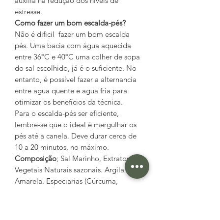
auxilia na redução dos níveis de
estresse.
Como fazer um bom escalda-pés?
Não é dificil fazer um bom escalda
pés. Uma bacia com água aquecida
entre 36ºC e 40ºC uma colher de sopa
do sal escolhido, já é o suficiente. No
entanto, é possível fazer a alternancia
entre agua quente e agua fria para
otimizar os benefícios da técnica.
Para o escalda-pés ser eficiente,
lembre-se que o ideal é mergulhar os
pés até a canela. Deve durar cerca de
10 a 20 minutos, no máximo.
Composição
; Sal Marinho, Extratos
Vegetais Naturais sazonais. Argila
Amarela. Especiarias (Cúrcuma,
Calêndula, Camomila, Erva Baleeira),
Óleos essenciais
de laranja e
lemongrass.