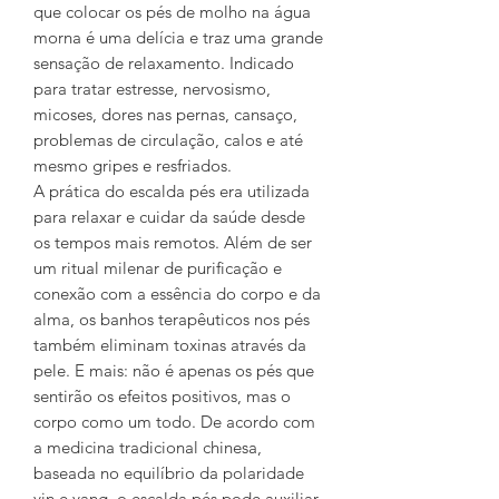
que colocar os pés de molho na água
morna é uma delícia e traz uma grande
sensação de relaxamento. Indicado
para tratar estresse, nervosismo,
micoses, dores nas pernas, cansaço,
problemas de circulação, calos e até
mesmo gripes e resfriados.
A prática do escalda pés era utilizada
para relaxar e cuidar da saúde desde
os tempos mais remotos. Além de ser
um ritual milenar de purificação e
conexão com a essência do corpo e da
alma, os banhos terapêuticos nos pés
também eliminam toxinas através da
pele. E mais: não é apenas os pés que
sentirão os efeitos positivos, mas o
corpo como um todo. De acordo com
a medicina tradicional chinesa,
baseada no equilíbrio da polaridade
yin e yang, o escalda pés pode auxiliar