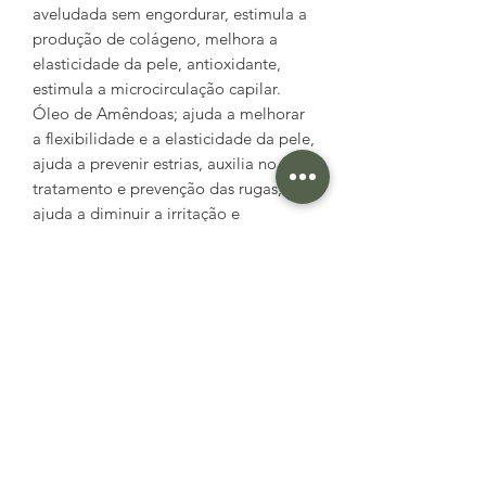
aveludada sem engordurar, estimula a
produção de colágeno, melhora a
elasticidade da pele, antioxidante,
estimula a microcirculação capilar.
Óleo de Amêndoas; ajuda a melhorar
a flexibilidade e a elasticidade da pele,
ajuda a prevenir estrias, auxilia no
tratamento e prevenção das rugas,
ajuda a diminuir a irritação e
inflamações da pele, previne radicais
livres, melhora a circulação, etc. Um
dos melhores emolientes para a pele,
Amacia e tonifica a pele
O óleo Rícino tem um alto poder de
hidratação, pois seus ácidos graxos
altamente concentrados penetram
facilmente na pele restaurando a
hidratação. Também retém a umidade,
fato que contribui com a prevenção