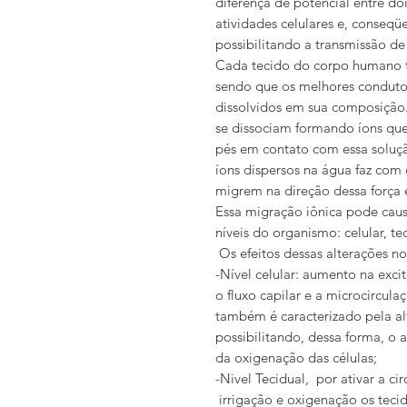
diferença de potencial entre do
atividades celulares e, conseqü
possibilitando a transmissão de 
Cada tecido do corpo humano t
sendo que os melhores conduto
dissolvidos em sua composição
se dissociam formando íons que
pés em contato com essa solução
íons dispersos na água faz com
migrem na direção dessa força 
Essa migração iônica pode causa
níveis do organismo: celular, te
Os efeitos dessas alterações n
-Nível celular: aumento na exci
o fluxo capilar e a microcirculaç
também é caracterizado pela a
possibilitando, dessa forma, 
da oxigenação das células;
-Nivel Tecidual, por ativar a ci
irrigação e oxigenação os tecido