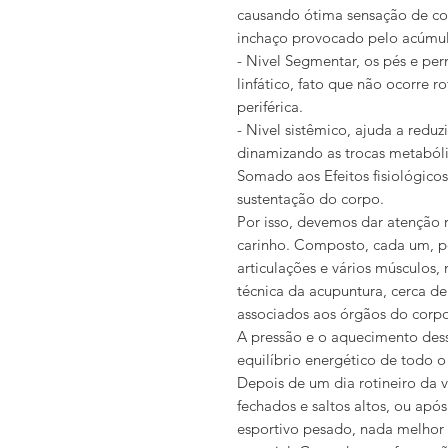
causando ótima sensação de con
inchaço provocado pelo acúmul
- Nivel Segmentar, os pés e pe
linfático, fato que não ocorre r
periférica.
- Nivel sistêmico,
ajuda a reduzi
dinamizando as trocas metabóli
Somado aos Efeitos fisiológicos
sustentação do corpo.
Por isso, devemos dar atenção 
carinho. Composto, cada um, po
articulações e vários músculos
técnica da acupuntura, cerca d
associados aos órgãos do corp
A pressão e o aquecimento des
equilíbrio energético de todo o
Depois de um dia rotineiro da 
fechados e saltos altos, ou apó
esportivo pesado, nada melhor