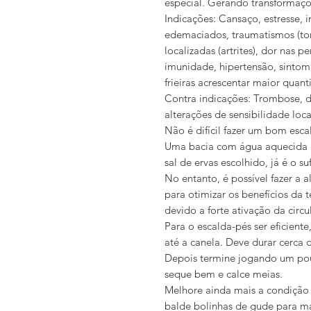
especial. Gerando transformaçõe
Indicações: Cansaço, estresse, i
edemaciados, traumatismos (tor
localizadas (artrites), dor nas p
imunidade, hipertensão, sintom
frieiras acrescentar maior quan
Contra indicações: Trombose, d
alterações de sensibilidade loca
Não é difícil fazer um bom esca
Uma bacia com água aquecida e
sal de ervas escolhido, já é o suf
No entanto, é possível fazer a a
para otimizar os benefícios da t
devido a forte ativação da circu
Para o escalda-pés ser eficient
até a canela. Deve durar cerca
Depois termine jogando um pou
seque bem e calce meias.
Melhore ainda mais a condiçã
balde bolinhas de gude para ma