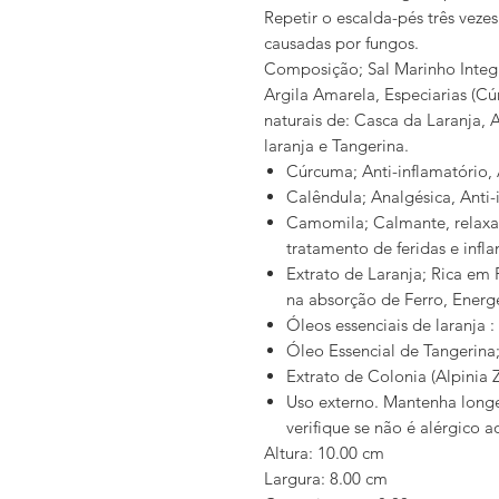
Repetir o escalda-pés três ve
causadas por fungos.
Composição; Sal Marinho Integra
Argila Amarela, Especiarias (C
naturais de: Casca da Laranja, 
laranja e Tangerina.
Cúrcuma; Anti-inflamatório, 
Calêndula; Analgésica, Anti-
Camomila; Calmante, relaxant
tratamento de feridas e infl
Extrato de Laranja; Rica em
na absorção de Ferro, Energé
Óleos essenciais de laranja :
Óleo Essencial de Tangerina;
Extrato de Colonia (Alpinia 
Uso externo. Mantenha longe
verifique se não é alérgico 
Altura: 10.00 cm
Largura: 8.00 cm