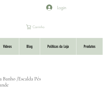
Login
Carrinho
Videos
Blog
Políticas da Loja
Produtos
ra Banho /Escalda Pés
ande
o