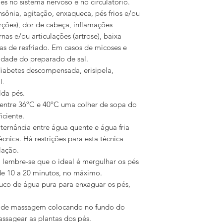
s no sistema nervoso e no circulatório.
nsônia, agitação, enxaqueca, pés frios e/ou
ções), dor de cabeça, inflamações
ernas e/ou articulações (artrose), baixa
as de resfriado. Em casos de micoses e
tidade do preparado de sal.
iabetes descompensada, erisipela,
l.
lda pés.
ntre 36ºC e 40ºC uma colher de sopa do
iciente.
lternância entre água quente e água fria
écnica. Há restrições para esta técnica
lação.
e, lembre-se que o ideal é mergulhar os pés
 de 10 a 20 minutos, no máximo.
co de água pura para enxaguar os pés,
o de massagem colocando no fundo do
ssagear as plantas dos pés.