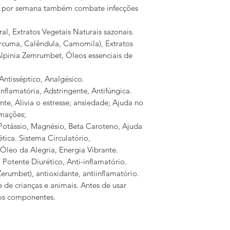
zes por semana também combate infecções
l, Extratos Vegetais Naturais sazonais.
úrcuma, Calêndula, Camomila), Extratos
Alpinia Zemrumbet, Óleos essenciais de
Antisséptico, Analgésico.
inflamatória, Adstringente, Antifúngica.
e, Alivia o estresse; ansiedade; Ajuda no
amações;
 Potássio, Magnésio, Beta Caroteno, Ajuda
tica. Sistema Circulatório,
 Óleo da Alegria, Energia Vibrante.
 Potente Diurético, Anti-inflamatório.
Zerumbet), antioxidante, antiinflamatório.
 de crianças e animais. Antes de usar
aos componentes.