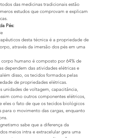
odos das medicinas tradicionais estão
números estudos que comprovam e explicam
cas.
da Pés:
de
rapêuticos desta técnica é a propriedade de
corpo, através da imersão dos pés em uma
 o corpo humano é composto por 64% de
vas dependem das atividades elétricas e
além disso, os tecidos formados pelas
edade de propriedades elétricas.
 unidades de voltagem, capacitância,
, assim como outros componentes elétricos,
e eles o fato de que os tecidos biológicos
 para o movimento das cargas, enquanto
ons.
etismo sabe que a diferença da
dos meios intra e extracelular gera uma