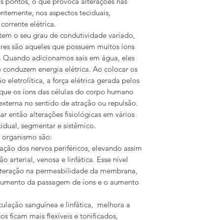
is pontos, o que provoca alterações nas
entemente, nos aspectos teciduais,
corrente elétrica.
em o seu grau de condutividade variado,
res são aqueles que possuem muitos íons
. Quando adicionamos sais em água, eles
 conduzem energia elétrica. Ao colocar os
 eletrolítica, a força elétrica gerada pelos
 que os íons das células do corpo humano
externa no sentido de atração ou repulsão.
r então alterações fisiológicas em vários
cidual, segmentar e sistêmico.
o organismo são
:
tação dos nervos periféricos, elevando assim
ão arterial, venosa e linfática. Esse nível
lteração na permeabilidade da membrana,
o aumento da passagem de íons e o aumento
rculação sanguínea e linfática, melhora a
s ficam mais flexíveis e tonificados,