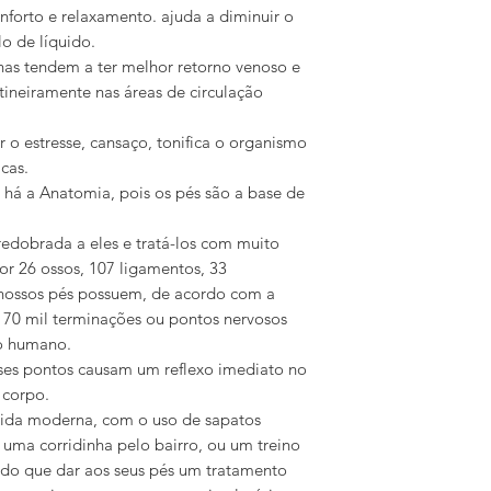
forto e relaxamento. ajuda a diminuir o
o de líquido.
rnas tendem a ter melhor retorno venoso e
otineiramente nas áreas de circulação
r o estresse, cansaço, tonifica o organismo
cas.
 há a Anatomia, pois os pés são a base de
redobrada a eles e tratá-los com muito
r 26 ossos, 107 ligamentos, 33
, nossos pés possuem, de acordo com a
e 70 mil terminações ou pontos nervosos
o humano.
ses pontos causam um reflexo imediato no
 corpo.
vida moderna, com o uso de sapatos
s uma corridinha pelo bairro, ou um treino
 do que dar aos seus pés um tratamento