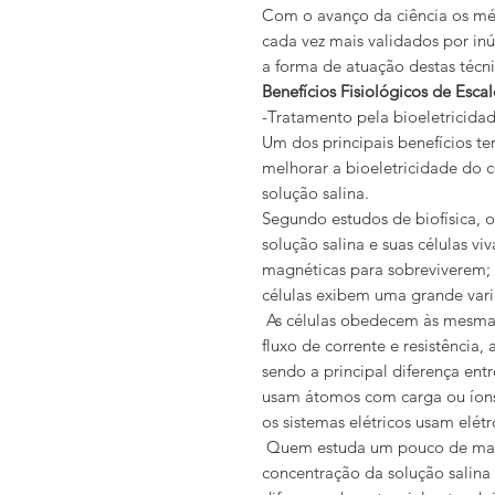
Com o avanço da ciência os mét
cada vez mais validados por i
a forma de atuação destas técni
Benefícios Fisiológicos de Escal
-Tratamento pela bioeletricida
Um dos principais benefícios te
melhorar a bioeletricidade do 
solução salina.
Segundo estudos de biofísica,
solução salina e suas células vi
magnéticas para sobreviverem; 
células exibem uma grande vari
As células obedecem às mesmas
fluxo de corrente e resistência
sendo a principal diferença entr
usam átomos com carga ou íons
os sistemas elétricos usam elétr
Quem estuda um pouco de magn
concentração da solução salina 