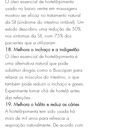
O óleo essencial de hortelã-pimenta 
usado no baixo ventre em massagens 
mostrou ser eficaz no tratamento natural 
da SII (síndrome do intestino irritável). Um 
estudo descobriu uma redução de 50% 
nos sintomas da SII, com 75% dos 
pacientes que a utilizaram.
18. Melhora o inchaço e a indigestão
O óleo essencial de hortelã-pimenta é 
uma alternativa natural que pode 
substituir drogas como o Buscopan para 
relaxar os músculos do intestino, o que 
também pode reduzir o inchaço e gases. 
Experimente tomar chá de hortelã antes 
das refeições.
19. Melhora o hálito e reduz as cáries
A hortelã-pimenta tem sido usada há 
mais de mil anos para refrescar a 
respiração naturalmente. De acordo com 