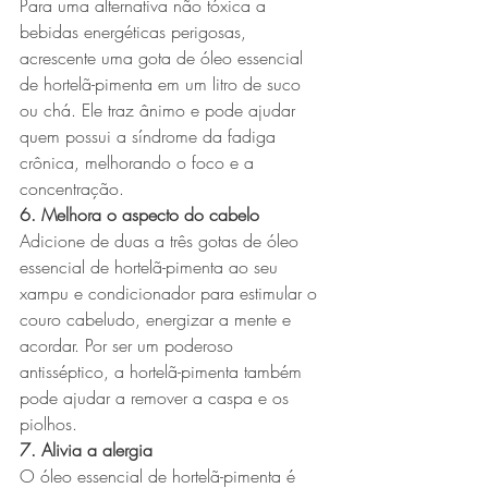
Para uma alternativa não tóxica a 
bebidas energéticas perigosas, 
acrescente uma gota de óleo essencial 
de hortelã-pimenta em um litro de suco 
ou chá. Ele traz ânimo e pode ajudar 
quem possui a síndrome da fadiga 
crônica, melhorando o foco e a 
concentração.
6. Melhora o aspecto do cabelo
Adicione de duas a três gotas de óleo 
essencial de hortelã-pimenta ao seu 
xampu e condicionador para estimular o 
couro cabeludo, energizar a mente e 
acordar. Por ser um poderoso 
antisséptico, a hortelã-pimenta também 
pode ajudar a remover a caspa e os 
piolhos.
7. Alivia a alergia
O óleo essencial de hortelã-pimenta é 