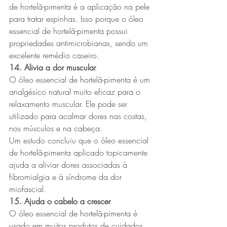
de hortelã-pimenta é a aplicação na pele 
para tratar espinhas. Isso porque o óleo 
essencial de hortelã-pimenta possui 
propriedades antimicrobianas, sendo um 
excelente remédio caseiro.
14. Alivia a dor muscular
O óleo essencial de hortelã-pimenta é um 
analgésico natural muito eficaz para o 
relaxamento muscular. Ele pode ser 
utilizado para acalmar dores nas costas, 
nos músculos e na cabeça.
Um estudo concluiu que o óleo essencial 
de hortelã-pimenta aplicado topicamente 
ajuda a aliviar dores associadas à 
fibromialgia e à síndrome da dor 
miofascial.
15. Ajuda o cabelo a crescer
O óleo essencial de hortelã-pimenta é 
usado em muitos produtos de cuidados 