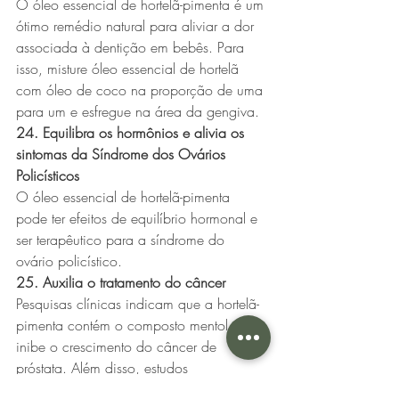
O óleo essencial de hortelã-pimenta é um 
ótimo remédio natural para aliviar a dor 
associada à dentição em bebês. Para 
isso, misture óleo essencial de hortelã 
com óleo de coco na proporção de uma 
para um e esfregue na área da gengiva.
24. Equilibra os hormônios e alivia os 
sintomas da Síndrome dos Ovários 
Policísticos
O óleo essencial de hortelã-pimenta 
pode ter efeitos de equilíbrio hormonal e 
ser terapêutico para a síndrome do 
ovário policístico.
25. Auxilia o tratamento do câncer
Pesquisas clínicas indicam que a hortelã-
pimenta contém o composto mentol, que 
inibe o crescimento do câncer de 
próstata. Além disso, estudos 
descobriram que a hortelã-pimenta 