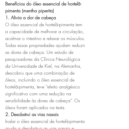
Benefícios do óleo essencial de hortelã-
pimenta (mentha piperita)
1. Alivia a dor de cabeça
O óleo essencial de hortelã-pimenta tem 
a capacidade de melhorar a circulação, 
acalmar o intestino e relaxar os músculos. 
Todas essas propriedades ajudam reduzir 
as dores de cabeça. Um estudo de 
pesquisadores da Clínica Neurológica 
da Universidade de Kiel, na Alemanha, 
descobriu que uma combinação de 
óleos, incluindo o óleo essencial de 
hortelã-pimenta, teve “efeito analgésico 
significativo com uma redução na 
sensibilidade às dores de cabeça”. Os 
óleos foram aplicados na testa.
2. Desobstrui as vias nasais
Inalar o óleo essencial de hortelã-pimenta 
ajuda a desobstruir as vias nasais e 