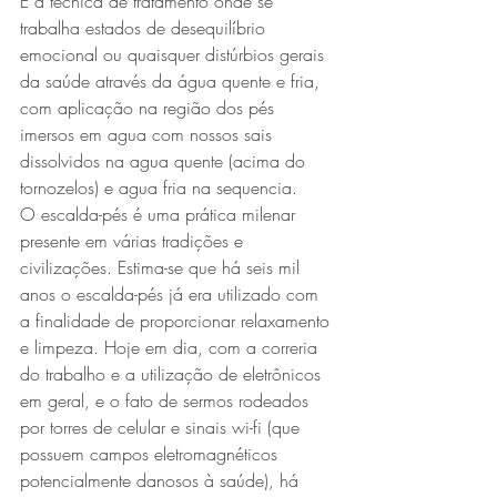
É a técnica de tratamento onde se 
trabalha estados de desequilíbrio 
emocional ou quaisquer distúrbios gerais 
da saúde através da água quente e fria, 
com aplicação na região dos pés 
imersos em agua com nossos sais 
dissolvidos na agua quente (acima do 
tornozelos) e agua fria na sequencia. 
O escalda-pés é uma prática milenar 
presente em várias tradições e 
civilizações. Estima-se que há seis mil 
anos o escalda-pés já era utilizado com 
a finalidade de proporcionar relaxamento 
e limpeza. Hoje em dia, com a correria 
do trabalho e a utilização de eletrônicos 
em geral, e o fato de sermos rodeados 
por torres de celular e sinais wi-fi (que 
possuem campos eletromagnéticos 
potencialmente danosos à saúde), há 