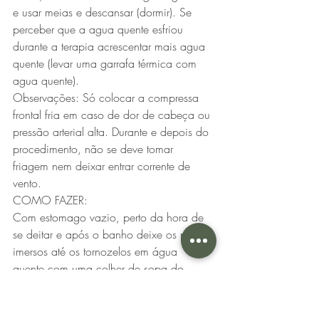
e usar meias e descansar (dormir). Se 
perceber que a agua quente esfriou 
durante a terapia acrescentar mais agua 
quente (levar uma garrafa térmica com 
agua quente).
Observações: Só colocar a compressa 
frontal fria em caso de dor de cabeça ou 
pressão arterial alta. Durante e depois do 
procedimento, não se deve tomar 
friagem nem deixar entrar corrente de 
vento.
COMO FAZER:
Com estomago vazio, perto da hora de 
se deitar e após o banho deixe os pés 
imersos até os tornozelos em água 
quente com uma colher de sopa do 
preparado de sal e ervas, chegando a 
uma temperatura de 38ºC à 45ºC. Ir 