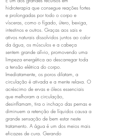
É um dos grandes recursos em 
hidroterapia que consegue reações fortes 
e prolongadas por todo o corpo e 
vísceras, como o fígado, útero, bexiga, 
intestinos e outros. Graças aos sais e 
ativos naturais dissolvidos juntos ao calor 
da água, os músculos e a cabeça 
sentem grande alívio, promovendo uma 
limpeza energética ao descarregar toda 
a tensão elétrica do corpo. 
Imediatamente, os poros dilatam, a 
circulação é ativada e a mente relaxa. O 
acréscimo de ervas e óleos essenciais 
que melhoram a circulação, 
desinflamam, tira o inchaço das pernas e 
diminuem a retenção de líquidos causa a 
grande sensação de bem estar neste 
tratamento. A água é um dos meios mais 
eficazes de cura. Gerando 