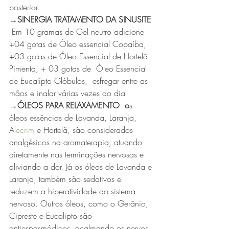
posterior.
→SINERGIA TRATAMENTO DA SINUSITE 
Em 10 gramas de Gel neutro adicione 
+04 gotas de Óleo essencial Copaíba, 
+03 gotas de Óleo Essencial de Hortelã 
Pimenta, + 03 gotas de  Óleo Essencial 
de Eucalípto Glóbulos,  esfregar entre as 
mãos e inalar várias vezes ao dia
→ÓLEOS PARA RELAXAMENTO  o
s 
óleos essências de Lavanda, Laranja, 
A
lecrim
 e Hortelã, são considerados 
analgésicos na aromaterapia, atuando 
diretamente nas terminações nervosas e 
aliviando a dor. Já os óleos de Lavanda e 
Laranja, também são sedativos e 
reduzem a hiperatividade do sistema 
nervoso. Outros óleos, como o Gerânio, 
Cipreste e Eucalipto são 
antiespasmódicos, acalmando os nervos 