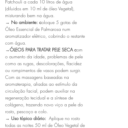
Patchouli a cada 10 litros de água 
(diluidos em 10 ml de óleo Vegetal), 
misturando bem na água.
→ No ambiente: c
oloque 5 gotas de 
Óleo Essencial de Palmarosa num 
aromatizador elétrico, cobrindo o restante 
com água.
→ÓLEOS PARA TRATAR PELE SECA c
om 
o aumento da idade, problemas de pele 
como as rugas, descolorações, flacidez 
ou rompimentos de vasos podem surgir. 
Com as massagens baseadas na 
aromaterapia, aliadas ao estímulo da 
circulação facial, podem auxiliar na 
regeneração tecidual e a síntese de 
colágeno, trazendo novo viço a pele do 
rosto, pescoço e colo.
→ Uso tópico diário:
  Aplique no rosto 
todas as noites 50 ml de Óleo Vegetal de 