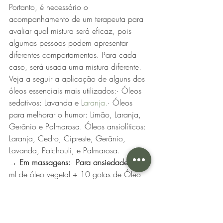
Portanto, é necessário o 
acompanhamento de um terapeuta para 
avaliar qual mistura será eficaz, pois 
algumas pessoas podem apresentar 
diferentes comportamentos. Para cada 
caso, será usada uma mistura diferente. 
Veja a seguir a aplicação de alguns dos 
óleos essenciais mais utilizados:· Óleos 
sedativos: Lavanda e L
aranja.
· Óleos 
para melhorar o humor: Limão, Laranja, 
Gerânio e Palmarosa. Óleos ansiolíticos: 
Laranja, Cedro, Cipreste, Gerânio, 
Lavanda, Patchouli, e Palmarosa.
→ Em massagens:
· 
Para ansiedade:
 50 
ml de óleo vegetal + 10 gotas de Óleo 
Essencial de Cedro + 10 gotas de Óleo 
Essencial de Lavanda + 10 gotas de 
Óleo Essencial de Cipreste.·
→
Apatia: 
50 ml de Óleo Vegetal + 25 