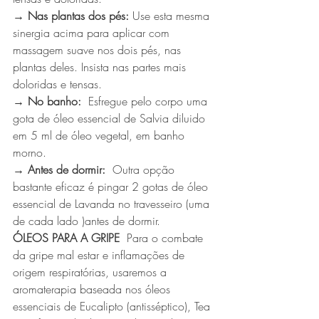
→ Nas plantas dos pés:
 Use esta mesma 
sinergia acima para aplicar com 
massagem suave nos dois pés, nas 
plantas deles. Insista nas partes mais 
doloridas e tensas.
→ No banho:
  Esfregue pelo corpo uma 
gota de óleo essencial de Salvia diluido 
em 5 ml de óleo vegetal, em banho 
morno.
→ Antes de dormir:
  Outra opção 
bastante eficaz é pingar 2 gotas de óleo 
essencial de Lavanda no travesseiro (uma 
de cada lado )antes de dormir. 
ÓLEOS PARA A GRIPE  
Para o combate 
da gripe mal estar e inflamações de 
origem respiratórias, usaremos a 
aromaterapia baseada nos óleos 
essenciais de Eucalipto (antisséptico), Tea 