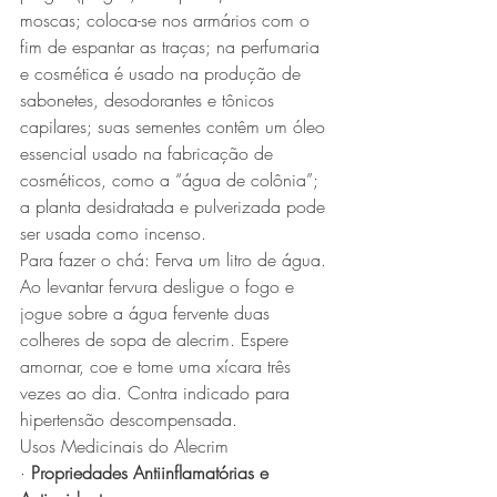
moscas; coloca-se nos armários com o 
fim de espantar as traças; na perfumaria 
e cosmética é usado na produção de 
sabonetes, desodorantes e tônicos 
capilares; suas sementes contêm um óleo 
essencial usado na fabricação de 
cosméticos, como a “água de colônia”; 
a planta desidratada e pulverizada pode 
ser usada como incenso.
Para fazer o chá: Ferva um litro de água. 
Ao levantar fervura desligue o fogo e 
jogue sobre a água fervente duas 
colheres de sopa de alecrim. Espere 
amornar, coe e tome uma xícara três 
vezes ao dia. Contra indicado para 
hipertensão descompensada.
Usos Medicinais do Alecrim
· 
Propriedades Antiinflamatórias e 