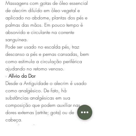
Massagens com gotas de óleo essencial 
de alecrim diluído em óleo vegetal e 
aplicado no abdome, plantas dos pés e 
palmas das mãos. Em pouco tempo é 
absorvido e circulante na corrente 
sanguinea. 
Pode ser usado no escalda pés, traz 
descanso a pés e pernas cansadas, bem 
como estimula a circulação periférica 
ajudando no retorno venoso.
· 
Alívio da Dor
Desde a Antiguidade o alecrim é usado 
como analgésico. De fato, há 
substâncias analgésicas em sua 
composição que podem auxiliar nas 
dores externas (artrite; gota) ou de 
cabeça.
· 
Saúde Capilar
O óleo Essencial diluído e massageado 