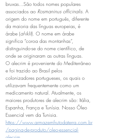
bruxas...São todos nomes populares 
associados ao 
Rosmaninus officinalis
. A 
origem do nome em português, diferente 
da maioria das línguas europeias, é 
árabe (
al-iklil
). O nome em árabe 
significa “coroa das montanhas”, 
distinguindo-se do nome científico, de 
onde se originaram as outras línguas.
O alecrim é proveniente do Mediterrâneo 
e foi trazido ao Brasil pelos 
colonizadores portugueses, os quais o 
utilizavam frequentemente como um 
medicamento natural. Atualmente, os 
maiores produtores de alecrim são: Itália, 
Espanha, França e Tunísia. Nosso Óleo 
Essencial vem da Tunisia.
https://www.armazemfrutodaterra.com.br
/pagina-de-produto/oleo-essencial-
alecrim