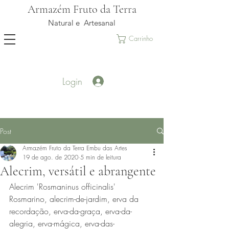
Armazém Fruto da Terra
Natural e Artesanal
Carrinho
Login
Post
Armazém Fruto da Terra Embu das Artes
19 de ago. de 2020
5 min de leitura
Alecrim, versátil e abrangente
Alecrim 'Rosmaninus officinalis'
Rosmarino, alecrim-de-jardim, erva da 
recordação, erva-da-graça, erva-da-
alegria, erva-mágica, erva-das-