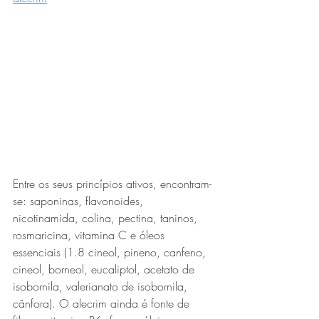
Entre os seus princípios ativos, encontram-
se: saponinas, flavonoides, 
nicotinamida, colina, pectina, taninos, 
rosmaricina, vitamina C e óleos 
essenciais (1.8 cineol, pineno, canfeno, 
cineol, borneol, eucaliptol, acetato de 
isobornila, valerianato de isobornila, 
cânfora). O alecrim ainda é fonte de 