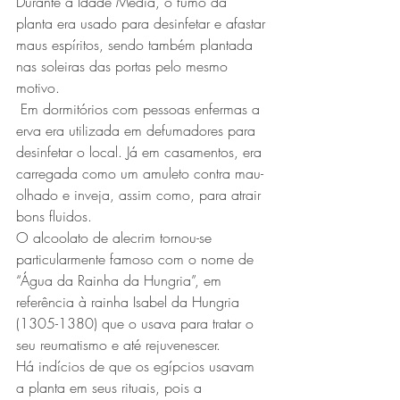
Durante a Idade Média, o fumo da 
planta era usado para desinfetar e afastar 
maus espíritos, sendo também plantada 
nas soleiras das portas pelo mesmo 
motivo.
 Em dormitórios com pessoas enfermas a 
erva era utilizada em defumadores para 
desinfetar o local. Já em casamentos, era 
carregada como um amuleto contra mau-
olhado e inveja, assim como, para atrair 
bons fluidos.
O alcoolato de alecrim tornou-se 
particularmente famoso com o nome de 
“Água da Rainha da Hungria”, em 
referência à rainha Isabel da Hungria 
(1305-1380) que o usava para tratar o 
seu reumatismo e até rejuvenescer. 
Há indícios de que os egípcios usavam 
a planta em seus rituais, pois a 