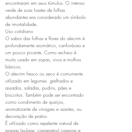
encontraram em seus túmulos. O intenso 
verde de suas hastes de folhas 
abundantes era considerado um símbolo 
de imortalidade.
Uso cotidiano
O sabor das folhas e flores do alecrim é 
profundamente aromático, canforáceo e 
um pouco picante. Como recheio é 
muito usado em sopas, ovos e molhos 
básicos. 
O alecrim fresco ou seco é comumente 
utilizado em legumes  grelhados e 
assados, saladas, pudins, pães e 
biscoitos. Também pode ser encontrado 
como condimento de queijos, 
aromatizante de vinagres e azeites, ou 
decoração de pratos. 
É utilizado como repelente natural de 
pragas (pulgas; carrapatos) caseiras e 