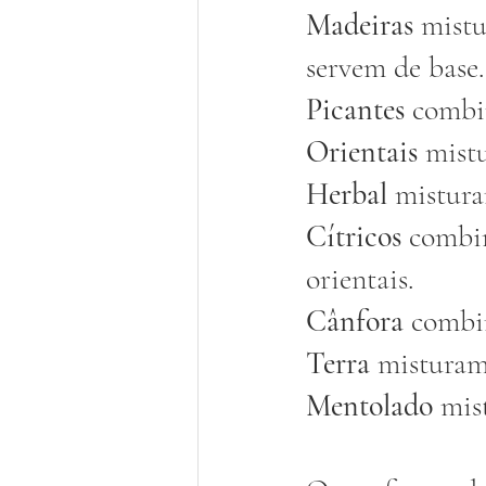
Madeiras
 mist
servem de base.
Picantes
 combin
Orientais
 mist
Herbal
 mistur
Cítricos
 combin
orientais.
Cânfora
 combi
Terra
 misturam
Mentolado
 mis