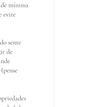
ade mínima 
 evite 
do sente 
ir de 
ande  
 (pense 
opriedades 