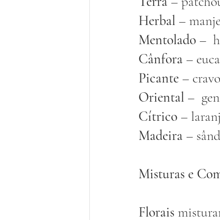
Terra 
– patchoul
Herbal 
– manjer
Mentolado
 –  
Cânfora
 – euca
Picante
 – cravo
Oriental
 –  gen
Cítrico
 – laran
Madeira
 – sând
Misturas e Co
Florais
 mistura