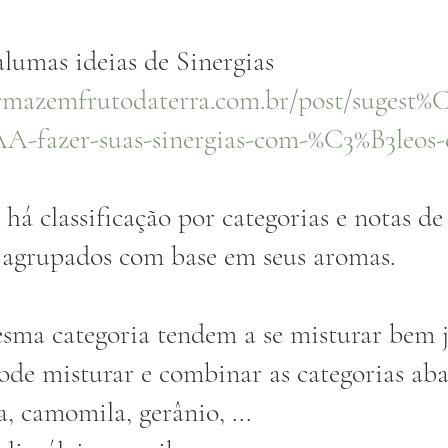
alumas ideias de Sinergias 
rmazemfrutodaterra.com.br/post/sugest%
-fazer-suas-sinergias-com-%C3%B3leos-e
há classificação por categorias e notas de 
o agrupados com base em seus aromas.
de misturar e combinar as categorias aba
, camomila, gerânio, ...