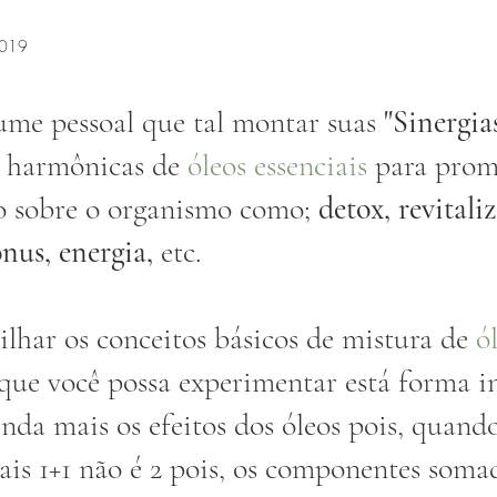
2019
ume pessoal que tal montar suas
 "Sinergia
 harmônicas de 
óleos essenciais
 para pro
co sobre o organismo como; 
detox, revitali
nus, energia,
 etc. 
har os conceitos básicos de mistura de 
ó
 que você possa experimentar está forma in
inda mais os efeitos dos óleos pois, quand
iais 1+1 não é 2 pois, os componentes soma