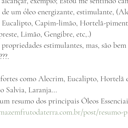
 alcançar, exemplo; Estou me sentindo can
o de um óleo energizante, estimulante, (Al
, Eucalipto, Capim-limão, Hortelã-piment
reste, Limão, Gengibre, etc,.) 
 propriedades estimulantes, mas, são bem 
??. 
fortes como Alecrim, Eucalipto, Hortelã e
 Salvia, Laranja...  
um resumo dos principais Óleos Essenciais
mazemfrutodaterra.com.br/post/resumo-pr