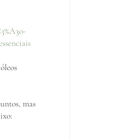
C3%A3o-
ssenciais
óleos 
ixo: