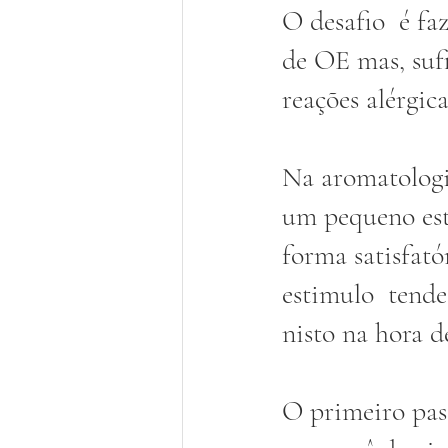
O desafio  é f
de OE mas, sufi
reações alérgica
Na aromatologi
um pequeno est
forma satisfató
estimulo  tende
nisto na hora d
O primeiro pass