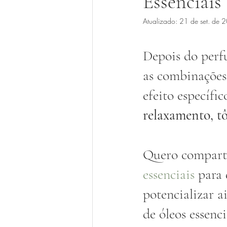
Essenciais
Atualizado:
21 de set. de 
Depois do perf
as combinações
efeito específi
relaxamento, tô
Quero compartil
essenciais
 para
potencializar a
de óleos essenc