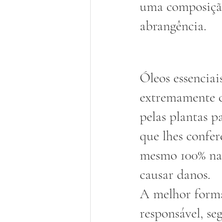
uma composiçã
abrangência. 
Óleos essenciai
extremamente c
pelas plantas pa
que lhes confer
mesmo 100% nat
causar danos. 
A melhor forma
responsável, seg