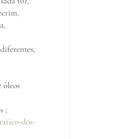
sada (o), 
ecrim, 
a, 
diferentes, 
 óleos 
 ; 
atico-dos-