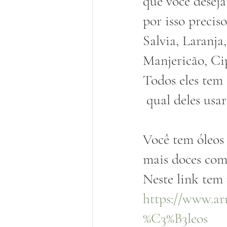
que você deseja
por isso precis
Salvia, Laranja
Manjericão, Cip
Todos eles tem 
 qual deles usar?
Você tem óleos 
mais doces como
Neste link tem 
https://www.ar
%C3%B3leos