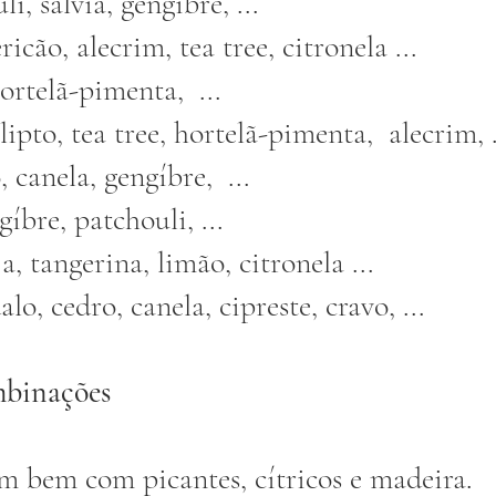
i, sálvia, gengibre, ...
icão, alecrim, tea tree, citronela ...
hortelã-pimenta,  ...
lipto, tea tree, hortelã-pimenta,  alecrim, .
, canela, gengíbre,  ...
gíbre, patchouli, ...
ja, tangerina, limão, citronela ...
alo, cedro, canela, cipreste, cravo, ...
mbinações
m bem com picantes, cítricos e madeira.