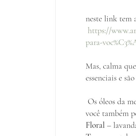
neste link tem 
https://www.a
para-voc%C3%AA
Mas, calma que 
essenciais e sã
 Os óleos da mesma categoria tendem a se misturar bem juntos, mas 
você também po
Floral 
– lavanda