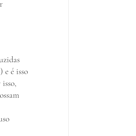
r 
uzidas 
) e é isso 
isso,  
possam 
uso 