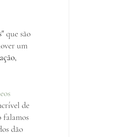
s"
 que são 
mover um 
zação, 
leos 
crível de 
o falamos 
dos dão 